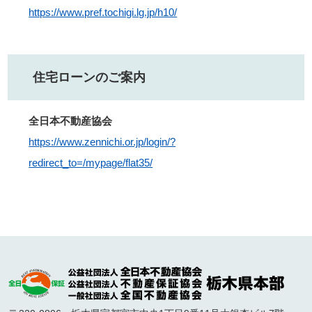
https://www.pref.tochigi.lg.jp/h10/
住宅ローンのご案内
全日本不動産協会
https://www.zennichi.or.jp/login/?
redirect_to=/mypage/flat35/