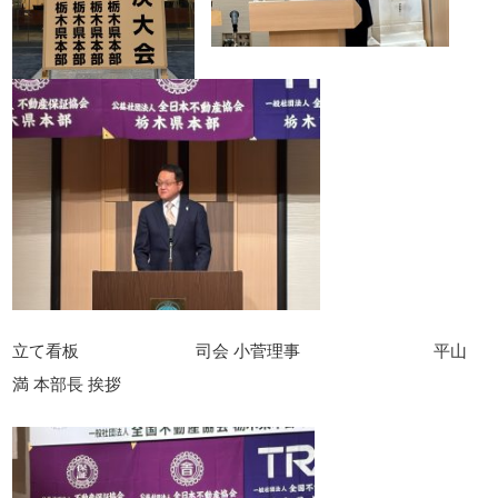
立て看板 司会 小菅理事 平山
満 本部長 挨拶