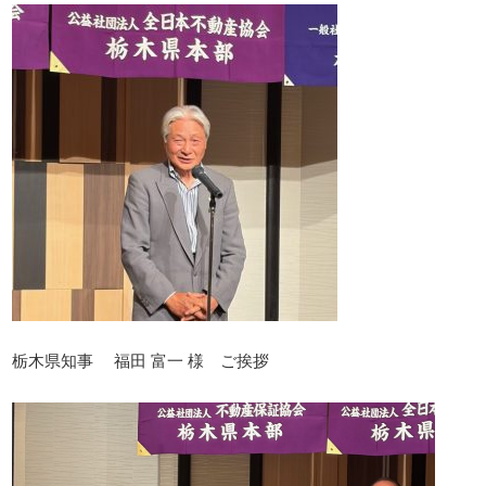
栃木県知事 福田 富一 様 ご挨拶