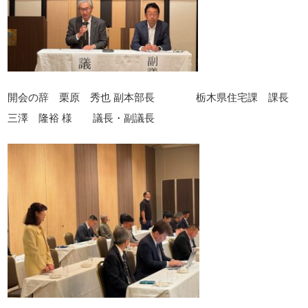
開会の辞 栗原 秀也 副本部長 栃木県住宅課 課長
三澤 隆裕 様 議長・副議長