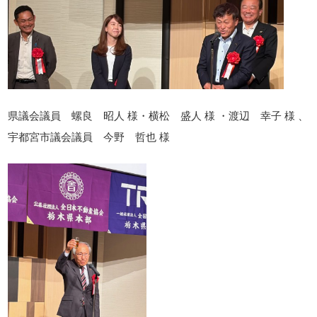
県議会議員 螺良 昭人 様・横松 盛人 様 ・渡辺 幸子 様 、
宇都宮市議会議員 今野 哲也 様