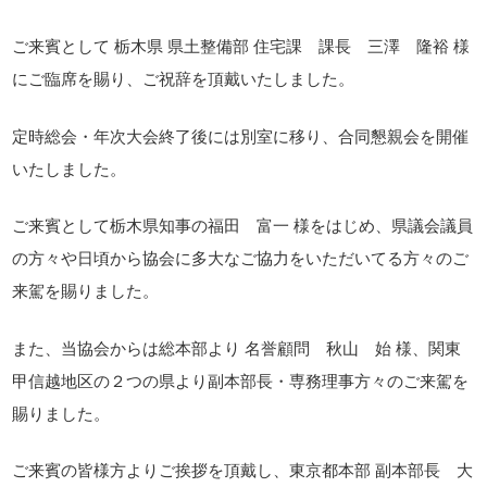
ご来賓として 栃木県 県土整備部 住宅課 課長 三澤 隆裕 様
にご臨席を賜り、ご祝辞を頂戴いたしました。
定時総会・年次大会終了後には別室に移り、合同懇親会を開催
いたしました。
ご来賓として栃木県知事の福田 富一 様をはじめ、県議会議員
の方々や日頃から協会に多大なご協力をいただいてる方々のご
来駕を賜りました。
また、当協会からは総本部より 名誉顧問 秋山 始 様、関東
甲信越地区の２つの県より副本部長・専務理事方々のご来駕を
賜りました。
ご来賓の皆様方よりご挨拶を頂戴し、東京都本部 副本部長 大