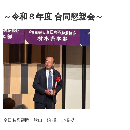
～令和８年度 合同懇親会～
全日名誉顧問 秋山 始 様 ご挨拶